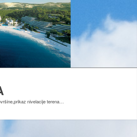
A
vršine,prikaz nivelacije terena…