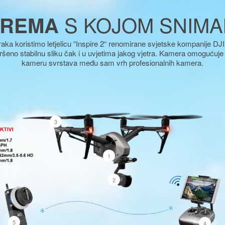
S KOJOM SNIM
REMA
raka koristimo letjelicu “Inspire 2“ renomirane svjetske kompanije DJI.L
ršeno stabilnu sliku čak i u uvjetima jakog vjetra. Kamera omogućuje 
kameru svrstava među sam vrh profesionalnih kamera.
3
1
2
5
4